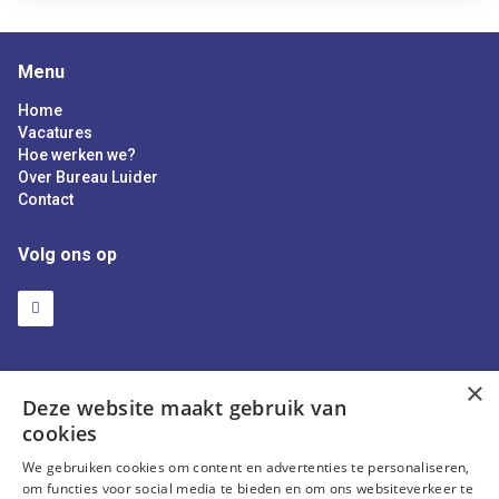
Menu
Home
Vacatures
Hoe werken we?
Over Bureau Luider
Contact
Volg ons op
Kantoor
×
Deze website maakt gebruik van
Spoetnik 20
cookies
3824 MG Amersfoort
We gebruiken cookies om content en advertenties te personaliseren,
om functies voor social media te bieden en om ons websiteverkeer te
Open inschrijving